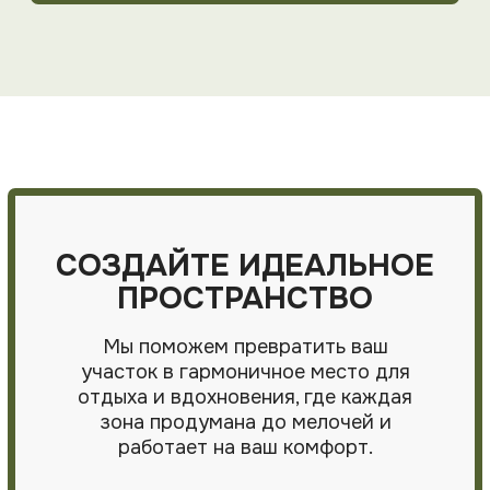
23.09.2025
11.03.2025
ТОПОГРАФИЧЕСКАЯ
5 ПРИЧИН ЗА
СЪЕМКА В
ПРОФЕССИО
ЛАНДШАФТНОМ
ЛАНДШАФТНЫ
ДИЗАЙНЕ
Топографическая съемка – это база
Вы сомневаетесь, 
для проектирования сада. Это
деньги на профес
первый документ, который мы
ландшафтный прое
запрашиваем у вас при
участка? Или полу
ландшафтном проектировании. Ни
сделать самостоя
один ландшафтный проект не
обходится без нее.