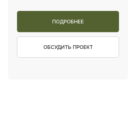
Услуги
НАШИ НАПРАВЛЕНИЯ
Мы работаем в нескольких ключевых
направлениях, охватывая все этапы
создания и благоустройства участка —
от разработки концепции до
реализации и дальнейшего ухода.