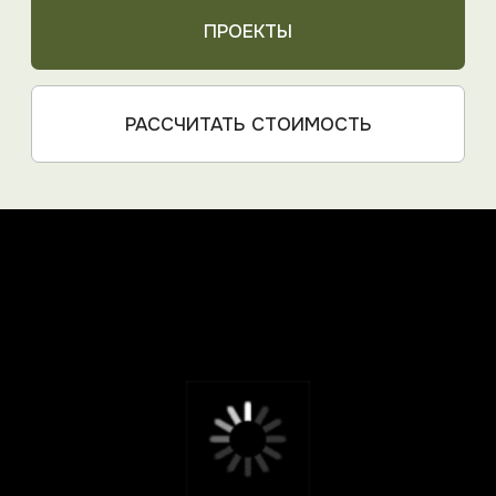
Проект
озеленения
Колодищи
Подробнее
Преимущества
КАЖДЫЙ ПРОЕКТ
GREENART — ЭТО