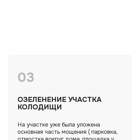
БЛАГОУСТРОЙСТВО И
ОЗЕЛЕНЕНИЕ УЧАСТКА
Благоустройство участка — это комплекс
ландшафтных работ, направленных на
повышение функциональности, комфорта и
безопасности территории частного дома.
ЛАНДШАФТНЫЙ ДИЗАЙН И
ПРОЕКТИРОВАНИЕ
Зонирование и вертикальная планировка
участка, водоотведение, мощение,
ландшафтное освещение и план посадки
растений с подбором ассортимента.