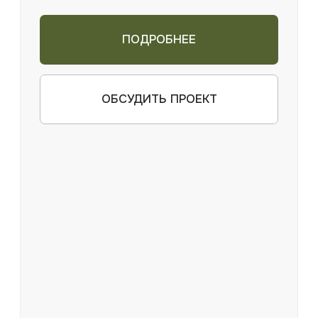
Ваше имя*
E-mail
Телефон для связи*
+375
Комментарий
Я даю согласие на обработку персональных
данных в соответствии с
политикой
конфиденциальности
ОТПРАВИТЬ