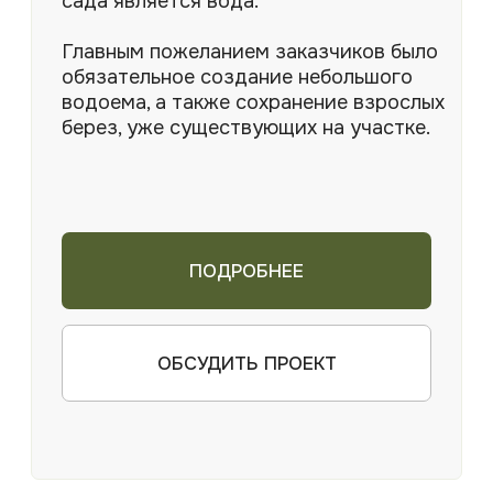
На участке уже была уложена
основная часть мощения ( парковка,
отмостка вокруг дома, площадка у
террасы).
На остальной территории
располагался газон и лесная зона со
взрослыми березами.
Активно использовалась лишь часть
участка возле дома. Нужно было
вдохнуть жизнь в остальную часть
участка. И сократить количество
газона, так как владельцы устали от
постоянных работ по уходу за ним.
ПОДРОБНЕЕ
ОБСУДИТЬ ПРОЕКТ