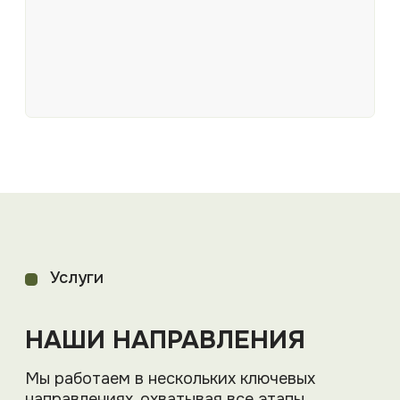
Этапы работы
КАК МЫ РАБОТАЕМ
Мы внимательно изучаем ваши задачи,
разрабатываем концепцию,
продумываем детали и сопровождаем
каждый этап, чтобы создать
гармоничное и продуманное
пространство.