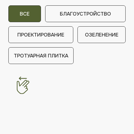
01
ЛАНДШАФТНЫЙ ПРОЕКТ
«ГЕОМЕТРИЯ ВОДЫ»
«Геометрия воды» – современный и
стильный сад, в котором все
подчинено простым, строгим линиям и
формам. Это создает ощущение
порядка, спокойствия и комфорта. А
главным архитектурным элементом
сада является вода.
Главным пожеланием заказчиков было
обязательное создание небольшого
водоема, а также сохранение взрослых
берез, уже существующих на участке.
ПОДРОБНЕЕ