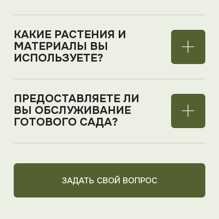
бесконечным переделкам, пересадкам и
разочарованиям. Мы начинаем с
проекта
ландшафтного дизайна
, чтобы каждая зона
получила свое место.
Что входит в разработку:
Анализ рельефа, почвы,
освещенности и розы ветров.
Проект озеленения участка с
подбором растений под ваш климат.
Планировка зон отдыха, детских
площадок, барбекю и хозяйственных
блоков.
Вертикальная планировка.
План покрытий и бортов.
Планирование схем водоотведения.
Разработка схемы расстановки
осветительного оборудования и
многое другое.
Результат: ландшафтный дизайн участка,
где весной не стоит вода, дорожки не
ведут в тупик, растения не затеняют окна и
не требуют ежедневного ухода.