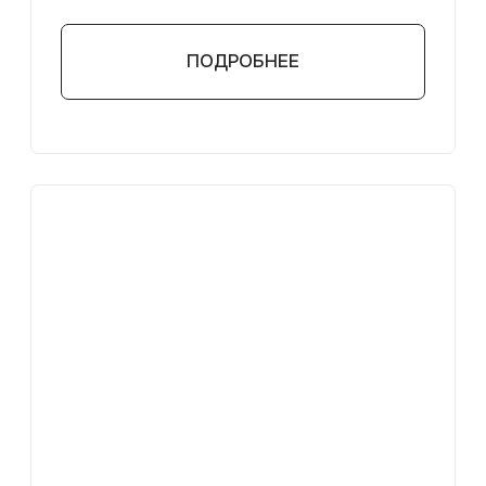
работ, которые проводятся в
нужное время года и в
зависимости от потребностей
каждого клиента.
ПОДРОБНЕЕ
ДОПОЛНИТЕЛЬНЫЕ УСЛУГИ
Доставка сыпучих материалов,