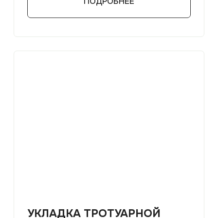
ПРОЕКТ ОЗЕЛЕНЕНИЯ
ТЕРРИТОРИИ
Комплекс работ по посадке
декоративных деревьев
и кустарников, созданию живых
изгородей и цветников.