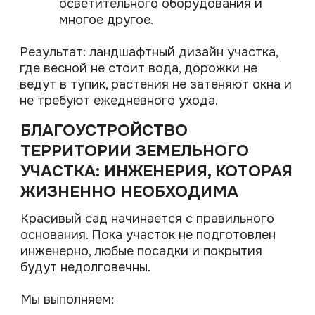
+375 (29) 761-20-09 (Telegram, Viber)
vip.greenart@mail.ru
г. Минск, пер.Домашевских 11А, каб 802-13
Пн-Пт: 9.00-19.00
Сб-Вс: 10.00-17.00
GREEN ART STUDIO
© 2026. GreenArt. Все права защищены.
Политика в отношении
обработки персональных
данных
Разработка сайта