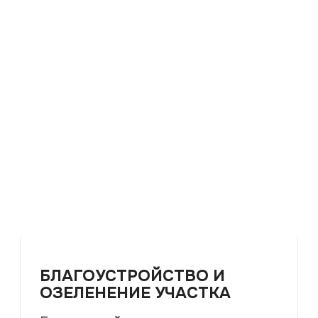
БЛАГОУСТРОЙСТВО И
ОЗЕЛЕНЕНИЕ УЧАСТКА
Благоустройство участка — это
комплекс ландшафтных работ,
направленных на повышение
функциональности, комфорта и
безопасности территории
частного дома.
ПОДРОБНЕЕ