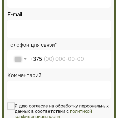
композиции с учетом высоты
взрослых растений.
Живые изгороди — зонирование без
заборов.
Цветники непрерывного цветения.
Вертикальное озеленение пергол и
беседок.
Озеленение участка “под ключ” —
полный цикл от подбора до посадки.
Устройство газона “под ключ”
— отдельное
направление. Мы выполняем укладку
рулонного газона и уход за газоном, а
также устройство посевного газона.
ПРОФЕССИОНАЛЬНЫЙ УХОД
ЗА САДОМ
Сад — это живой организм, который
нуждается в регулярной заботе.
Уход за
садовыми растениями
от GreenArt — это
системная работа, а не эпизодические
визиты.
Комплексный уход за садом включает:
Уход за газоном.
Сезонную обрезку плодовых и