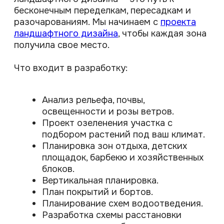
НАВИГАЦИЯ
Проекты
Вопрос-ответ
Блог
Услуги
О нас
Контакты
Отзывы
УСЛУГИ
Ландшафтный дизайн и проектирование
Благоустройство и озеленение
Укладка тротуарной плитки
Проект озеленения территории
Устройство газона "под ключ"
Уход за растениями сада
КОНТАКТНАЯ ИНФОРМАЦИЯ