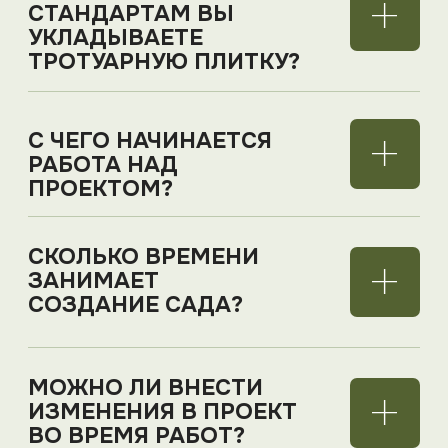
УСЛУГИ ПО
БЛАГОУСТРОЙСТВУ
УЧАСТКА: ОТ ИДЕИ ДО
ГОТОВОГО ПРОСТРАНСТВА
Приглашая отдельно дизайнера,
строителей, электрика и садовника, вы
неизбежно получаете разрыв
ответственности.
GreenArt
предлагает
иное: благоустройство и озеленение
участка как единый процесс под
управлением одной команды.
Мы проектируем. Мы строим. Мы
высаживаем растения. Мы ухаживаем за
ними. И мы несем полную ответственность
за результат.
ЛАНДШАФТНЫЙ ДИЗАЙН И
ПРОЕКТИРОВАНИЕ:
СОЗДАЕМ САДЫ, КОТОРЫЕ
НЕ ТРЕБУЮТ ПЕРЕДЕЛОК
Хаотичные работы при создании
ландшафтного дизайна — это путь к