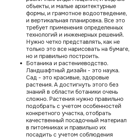
вашего участка.
КОГДА СЛЕДУЕТ
ОБРАТИТЬСЯ К
ЛАНДШАФТНОМУ
ДИЗАЙНЕРУ ЗА
ПОМОЩЬЮ?
Есть несколько вариантов:
Вариант 1. Вы купили участок и у Вас
есть готовый проект дома. Чем
может помочь ландшафтный
дизайнер? На этом этапе можно
"подвигать" дом по участку и найти
оптимальный вариант его
размещения, грамотно посадить его
на рельеф. А потом уже приступить к
зонированию участка,
благоустройству и озеленению
участка.
Вариант 2. Вы уже построили дом и
планируете благоустройство
участка. На этом этапе можно
обратиться за помощью в вопросах