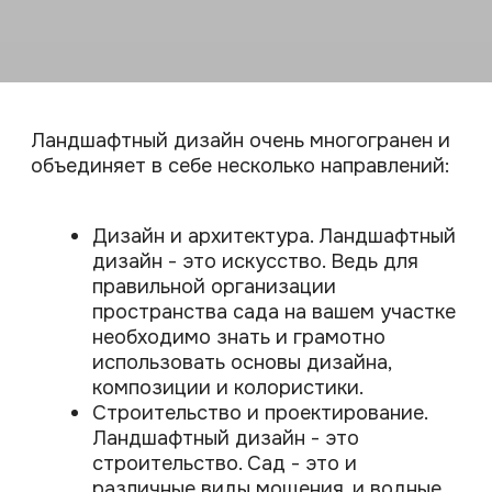
технологий и инженерных решений.
Нужно четко представлять, как не
только это все нарисовать на бумаге,
но и правильно построить.
Ботаника и растениеводство.
Ландшафтный дизайн - это наука.
Сад - это красивые, здоровые
растения. А достигнуть этого без
знаний в области ботаники очень
сложно. Растения нужно правильно
подобрать с учетом особенностей
конкретного участка, отобрать
качественный посадочный материал
в питомниках и правильно их
посадить с учетом соблюдения
агротехники. И эти все вопросы тоже
решаются в ходе ландшафтного
проектирования и реализации сада.
Хороший сад - это комплексная работа по
всем трем направлениям. Нехватка знаний
в этих областях может привести к
большому количеству ошибок, многие из
которых проявятся лишь в процессе
реализации сада.
Как этого избежать? Обратиться к
профессионалу для благоустройства