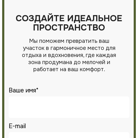
Проекты
Вопрос-ответ
Блог
Услуги
О нас
Контакты
Отзывы
УСЛУГИ
Ландшафтный дизайн и проектирование
Благоустройство и озеленение
Укладка тротуарной плитки
Проект озеленения территории
Устройство газона "под ключ"
Уход за растениями сада
КОНТАКТНАЯ ИНФОРМАЦИЯ
+375 (29) 761-20-09 (Telegram, Viber)