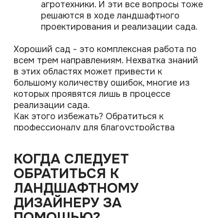
вертикальной планировки участка и
водоотведения, планирования
дорожек и площадок для
комфортного передвижения по
участку, расстановки малых
архитектурных форм, уличного
освещения и конечно же озеленения
НА ГЛАВНУЮ
участка.
Вариант 3. У вас на участке
полностью готово благоустройство,
не хватает лишь растений.
ВСЕ СТАТЬИ
Ландшафтный дизайнер поможет
вам в вопросах разработки
индивидуального проекта
озеленения для вашего участка.
Ландшафтный проект можно заказать на
любом из этих этапов.
СОЗДАЙТЕ ИДЕАЛЬНОЕ
ПРОСТРАНСТВО
Мы поможем превратить ваш
участок в гармоничное место для