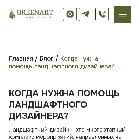
Главная
/
Блог
/
Когда нужна
помощь ландшафтного дизайнера?
КОГДА НУЖНА ПОМОЩЬ
ЛАНДШАФТНОГО
ДИЗАЙНЕРА?
Ландшафтный дизайн - это многоэтапный
комплекс мероприятий, направленных на
формирование комфортной для
жизнедеятельности человека среды по
экологическим, функциональным и
эстетическим показателям. И озеленение -
это лишь небольшая часть работ в сфере
ландшафтного дизайна.