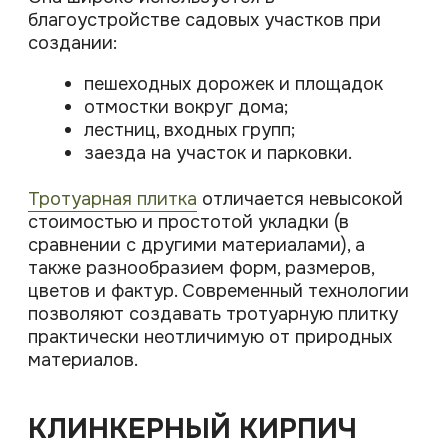
эксплуатации более 50 лет,
устойчивость к выцветанию)
экологичность (изготавливается без
химических добавок
низкое водопоглощение (не
впитывает воду, масла, устойчив к
химическим веществам)
устойчивость к механическим
повреждениям и атмосферным
осадкам
природная палитра (цвет
клинкерного кирпича зависит от
технологии и температуры обжига)
Благодаря природным оттенкам и
естественной текстуре клинкер является
универсальным вариантом мощения и
прекрасно вписывается в любой ландшафт.
Единственный минус клинкерного кирпича
— это высокая стоимость (в несколько раз
дороже, чем тротуарная плитка). Но
большие траты на начальном этапе со
временем окупаются, так как после
укладки нет необходимости в постоянной
замене элементов и ремонте.