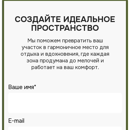
Проект озеленения территории
Устройство газона "под ключ"
Уход за растениями сада
КОНТАКТНАЯ ИНФОРМАЦИЯ
+375 (29) 761-20-09 (Telegram, Viber)
vip.greenart@mail.ru
г. Минск, пер.Домашевских 11А, каб 802-13
Пн-Пт: 9.00-19.00
Сб-Вс: 10.00-17.00
GREEN ART STUDIO