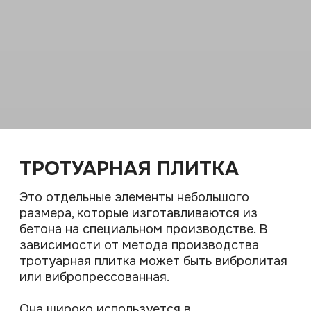
отмостки вокруг дома;
лестниц, входных групп;
заезда на участок и парковки.
Тротуарная плитка
отличается невысокой
стоимостью и простотой укладки (в
сравнении с другими материалами), а
также разнообразием форм, размеров,
цветов и фактур. Современный технологии
позволяют создавать тротуарную плитку
практически неотличимую от природных
материалов.
КЛИНКЕРНЫЙ КИРПИЧ
Это современный экологичный
строительный материал, полученный путем
обжига высококачественной глины при
высоких температурах.
Клинкерный кирпич – один из самых
долговечных материалов.
Основные плюсы:
прочность и долговечность (срок