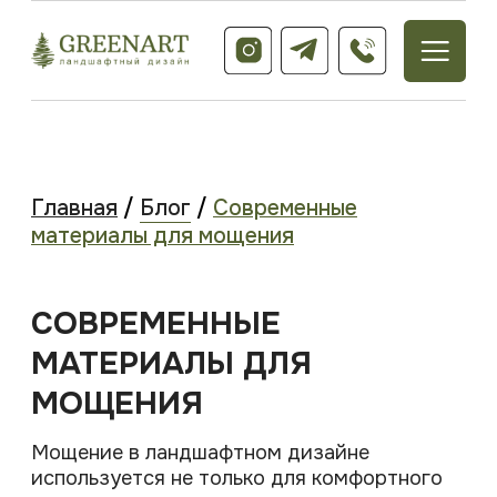
Главная
/
Блог
/
Современные
материалы для мощения
СОВРЕМЕННЫЕ
МАТЕРИАЛЫ ДЛЯ
МОЩЕНИЯ
Мощение в ландшафтном дизайне
используется не только для комфортного
перемещения по участку, но и выполняет
эстетическую функцию. Подбирая
материалы для мощения на своем участке,
мы обращаем внимание на его технические
характеристики, а также и на эстетическую
привлекательность.
На данный момент выбор материалов для