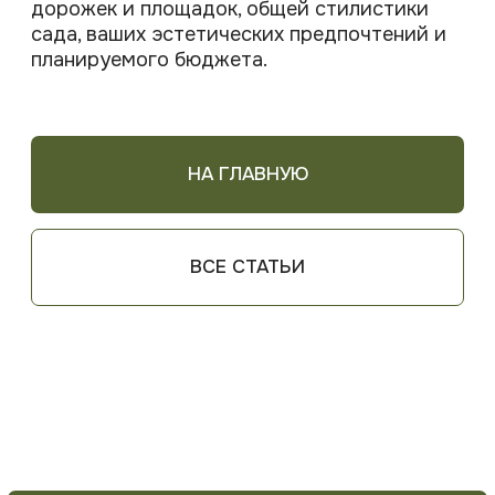
ООО «Ландшафтные решения»
УНП 193932627
НАВИГАЦИЯ
Проекты
Вопрос-ответ
Блог
Услуги
О нас
Контакты
Отзывы
УСЛУГИ
Ландшафтный дизайн и проектирование
Благоустройство и озеленение
Укладка тротуарной плитки