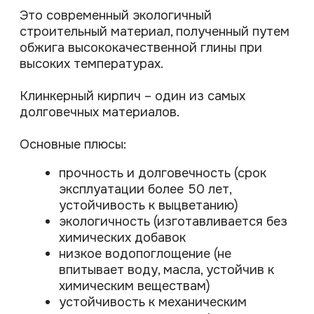
НАТУРАЛЬНЫЙ КАМЕНЬ
Это природный материал. Для мощения
используются различные виды
натурального камня: гранит, песчаник,
шунгит, кварцит. Они отличаются друг от
друга не только внешним видом, но и
эксплуатационными характеристиками.
Выбирать камень необходимо не только
внешнему виду, но и по нагрузке, которой
будет подвергаться мощение. Например,
для заезда на участок или парковки лучше
выбрать гранит.
Мощение из натурального камня обладает
следующими преимуществами:
Высокая прочность и долговечность
(камень отличается стойкостью к
механическим повреждениям и
устойчивостью к выцветанию)
Экологичность (не оказывает
отрицательного воздействия на
окружающую среду)
Уникальный внешний вид (каждый
камень имеет неповторимый
рисунок и цвет)